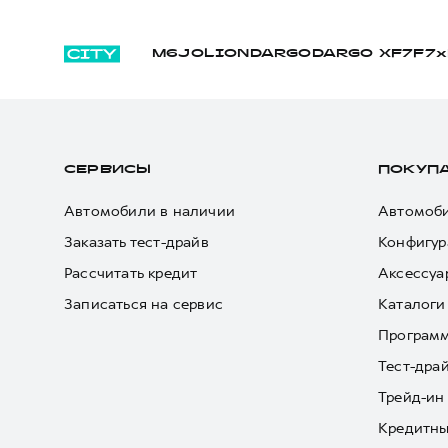
M6
JOLION
DARGO
DARGO Х
F7
F7x
СЕРВИСЫ
ПОКУП
Автомобили в наличии
Автомоби
Заказать тест-драйв
Конфигур
Рассчитать кредит
Аксессуа
Записаться на сервис
Каталоги
Програм
Тест-дра
Трейд-ин
Кредитны